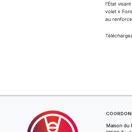
l’État visan
volet « Fon
au renforce
Téléchargez
COORDON
Maison du 